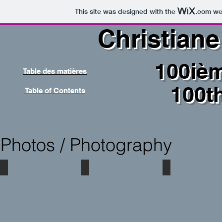
This site was designed with the
.com
web
Christian
100ièm
Table des matières
100t
Table of Contents
Photos / Photography
À la cabane à sucre
Aventure
Cabane à suc
Cabane
Gordon
Cabane
à
Fielder
à
sucre
Erik
sucre
de
&
de
la
Alan
la
famille
Gruninger
famille